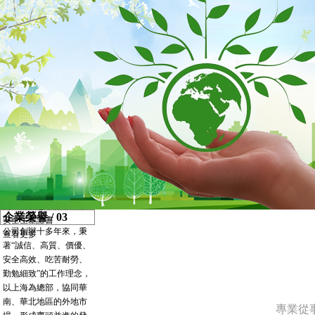
層近100人，項目經理證
需求...
書56人，中級證書150
查看更多
人，初級證書334人。
內保潔一級資質認定企
業
外立面清洗二級資質認
定企業
IS09001:2015質量管理體
系認證證書
IS014001:2015環境管理
體系認證證書
IS045001：2018職業健
康安全管理體系認證證
書
高空清洗懸吊作業企業
企業榮譽
/ 03
安全生產證書
公司創辦十多年來，秉
查看更多
著“誠信、高質、價優、
安全高效、吃苦耐勞、
勤勉細致”的工作理念，
以上海為總部，協同華
南、華北地區的外地市
專業從