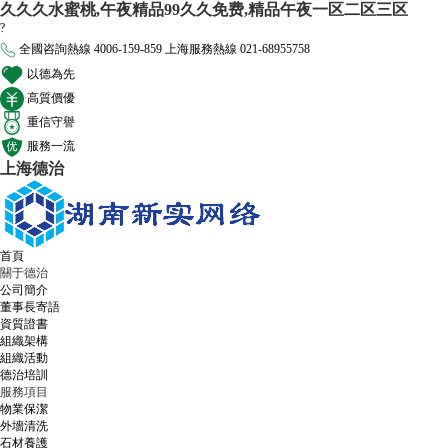
久久久水蜜桃,午夜精品99久久免费,精品午夜一区二区三区
?
全國咨詢熱線
4006-159-859
上海服務熱線
021-68955758
以德為先
高質價優
重信守譽
服務一流
上海德治
首頁
關于德治
公司簡介
董事長寄語
資質證書
組織架構
組織活動
德治培訓
服務項目
物業保潔
外墻清洗
石材養護