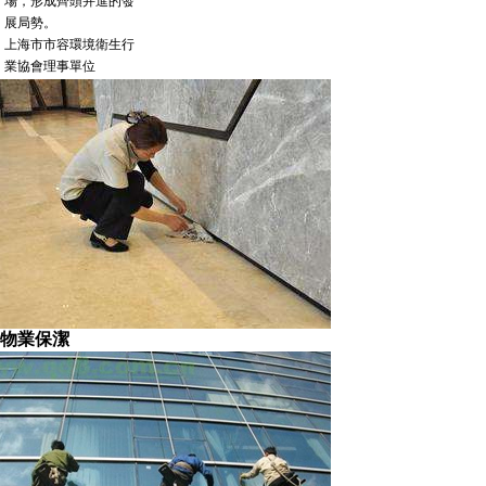
場，形成齊頭并進的發
展局勢。
上海市市容環境衛生行
業協會理事單位
上海石材行業協會石材
養護專業委員會會員單
位
中國中小商業企業協會
清潔行業分會常務理事
先后榮獲上海市局級文
明單位
“十佳樓宇保潔企業”等稱
號
查看更多
物業保潔