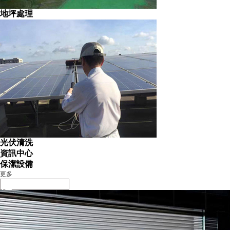
地坪處理
光伏清洗
資訊中心
保潔設備
更多
01
駕駛式清掃機