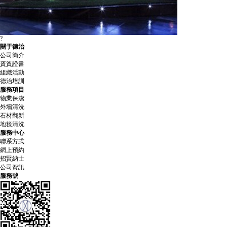
?
關于德治
公司簡介
資質證書
組織活動
德治培訓
服務項目
物業保潔
外墻清洗
石材翻新
地毯清洗
服務中心
聯系方式
網上預約
招賢納士
公司資訊
服務號