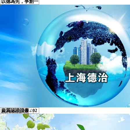
以德為先，爭創一
流
/ 01
上海德治環境管理有限
公司
上海德治清洗保潔有限
公司成立于2001年，因
公司發展需要于2019年3
月更名為上海德治環境
管理有限公司。近二十
年來，我司憑著吃苦耐
勞的服務精神、“以德為
先，爭創一流”的服務宗
旨、規范就業和客戶第
一的服務根本已逐漸發
展成為經濟效益良好、
綜合能力優異的保潔服
務企業，是在滬從事各
類建（構）筑物室內日
常保潔和外立面清洗服
資質認證證書
/ 02
務的專業性公司之一。
公司每年以不低于15%的
我們管理機制靈活，在
增幅發展。公司現有人
保持操作規范的同時，
數近2000人，其中管理
高效響應管理方的各類